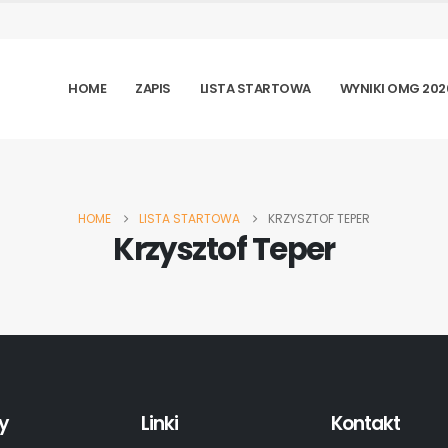
HOME
ZAPIS
LISTA STARTOWA
WYNIKI OMG 202
HOME
LISTA STARTOWA
KRZYSZTOF TEPER
Krzysztof Teper
y
Linki
Kontakt