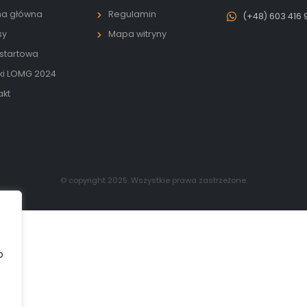
na główna
Regulamin
(+48) 603 416 
sy
Mapa witryny
 startowa
ki LOMG 2024
akt
© copyright 2025. Wszystkie prawa zastrzeżone.
b