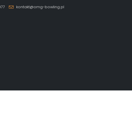
977
kontakt@omg-bowling.pl