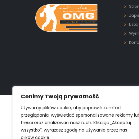
Stro
Zapi
Lista
Wyni
Kont
Cenimy Twoją prywatność
Używamy plików cookie, aby poprawić komfort
przeglądania, wyświetlać spersonalizowane reklamy lu
treści oraz analizować nasz ruch. Klikając „Akceptuj
wszystko”, wyrażasz zgodę na używanie przez nas
plików cookie.