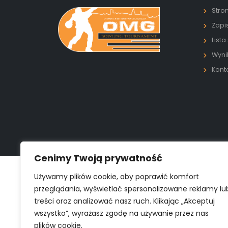
Stro
Zapi
Lista
Wyni
Kont
Cenimy Twoją prywatność
Używamy plików cookie, aby poprawić komfort
przeglądania, wyświetlać spersonalizowane reklamy lu
treści oraz analizować nasz ruch. Klikając „Akceptuj
wszystko”, wyrażasz zgodę na używanie przez nas
plików cookie.