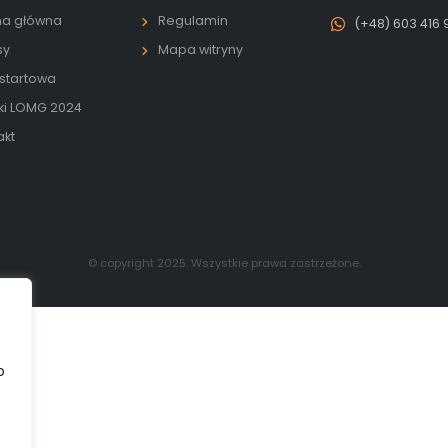
na główna
Regulamin
(+48) 603 416 
sy
Mapa witryny
 startowa
ki LOMG 2024
akt
© copyright 2025. Wszystkie prawa zastrzeżone.
b